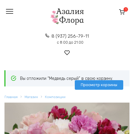
Перейти
к
1
содержанию
8 (937) 256-79-11
с 8:00 до 21:00
Вы отложили “Медведь серый” в свою корзину.
Просмотр корзины
Главная
Магазин
Композиции