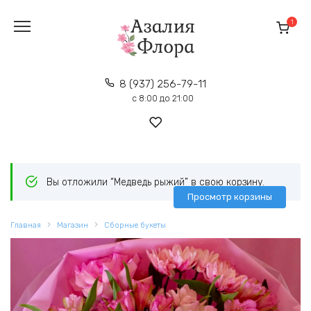
Перейти
к
1
содержанию
8 (937) 256-79-11
с 8:00 до 21:00
Вы отложили “Медведь рыжий” в свою корзину.
Просмотр корзины
Главная
Магазин
Сборные букеты