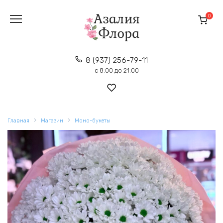
Перейти
к
0
содержанию
8 (937) 256-79-11
с 8:00 до 21:00
Главная
Магазин
Моно-букеты