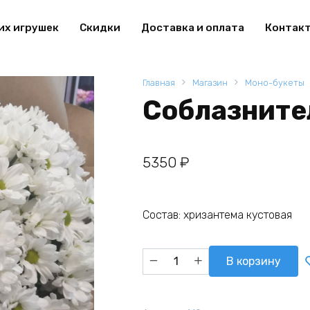
их игрушек
Скидки
Доставка и оплата
Контак
Главная
Магазин
Моно-букеты
Соблазните
5350
₽
Состав: хризантема кустовая
Количество
В корзину
товара
Соблазнительная
улыбка