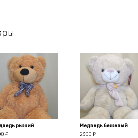
ары
дведь рыжий
Медведь бежевый
00
₽
2300
₽
В корзину
В корзину