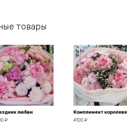
ные товары
аздник любви
Комплимент королеве
00
₽
4100
₽
В корзину
В корзину