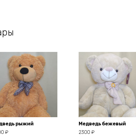
ары
дведь рыжий
Медведь бежевый
00
₽
2300
₽
В корзину
В корзину