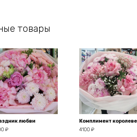
ные товары
аздник любви
Комплимент королеве
00
₽
4100
₽
В корзину
В корзину