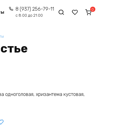
8 (937) 256-79-11
0
ты
с 8:00 до 21:00
ты
астье
за одноголовая, хризантема кустовая,