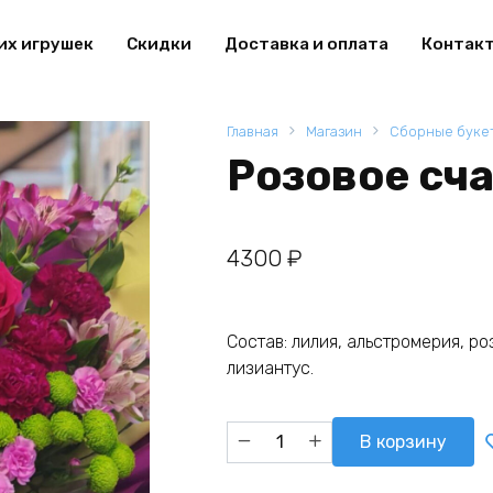
их игрушек
Скидки
Доставка и оплата
Контак
Главная
Магазин
Сборные буке
Розовое сч
4300
₽
Состав: лилия, альстромерия, ро
лизиантус.
Количество
В корзину
товара
Розовое