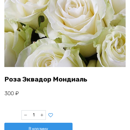
Роза Эквадор Мондиаль
300
₽
Количество
товара
Роза
В корзину