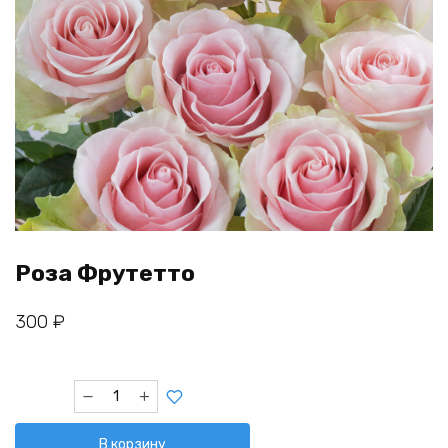
Роза Фрутетто
300
₽
Количество
товара
Роза
В корзину