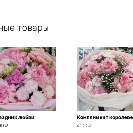
ные товары
аздник любви
Комплимент королеве
00
₽
4100
₽
В корзину
В корзину