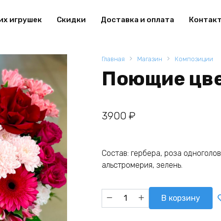
их игрушек
Скидки
Доставка и оплата
Контак
Главная
Магазин
Композиции
Поющие цв
3900
₽
Состав: гербера, роза одноголов
альстромерия, зелень.
Количество
В корзину
товара
Поющие