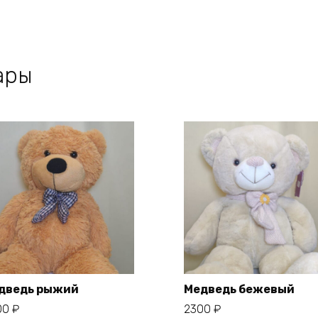
ары
дведь рыжий
Медведь бежевый
00
₽
2300
₽
В корзину
В корзину