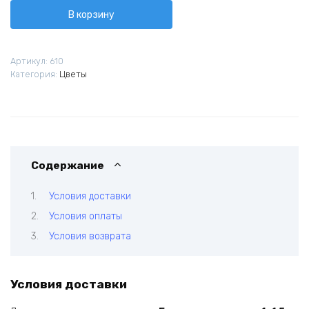
Кустовая
В корзину
пионовидная
роза
Желтый
Артикул:
610
Мисти
Категория:
Цветы
Баблс
Содержание
Условия доставки
Условия оплаты
Условия возврата
Условия доставки