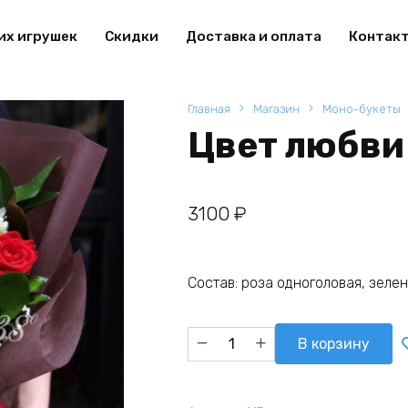
их игрушек
Скидки
Доставка и оплата
Контак
Главная
Магазин
Моно-букеты
Цвет любви
3100
₽
Состав: роза одноголовая, зелен
Количество
В корзину
товара
Цвет
любви