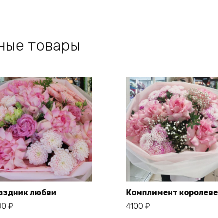
ные товары
аздник любви
Комплимент королеве
00
₽
4100
₽
В корзину
В корзину