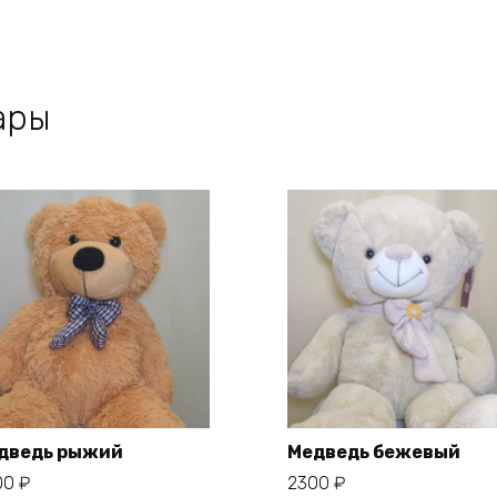
ары
дведь рыжий
Медведь бежевый
00
₽
2300
₽
В корзину
В корзину